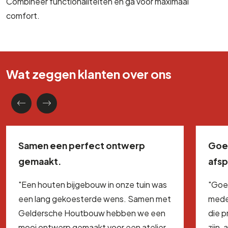
Combineer functionaliteiten en ga voor maximaal
comfort.
Wat zeggen klanten over ons
Samen een perfect ontwerp
Goe
gemaakt.
afs
"Een houten bijgebouw in onze tuin was
"Goe
een lang gekoesterde wens. Samen met
mede
Geldersche Houtbouw hebben we een
die 
mooi ontwerp gemaakt voor een atelier
zijn,