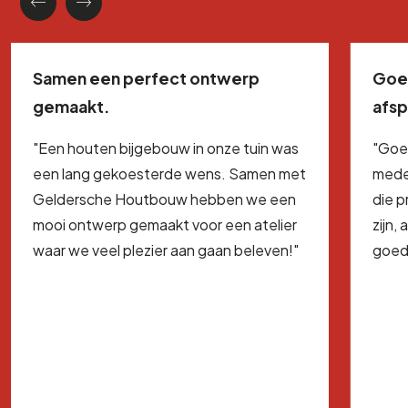
Samen een perfect ontwerp
Goe
gemaakt.
afs
"Een houten bijgebouw in onze tuin was
"Goe
een lang gekoesterde wens. Samen met
mede
Geldersche Houtbouw hebben we een
die 
mooi ontwerp gemaakt voor een atelier
zijn,
waar we veel plezier aan gaan beleven!"
goed