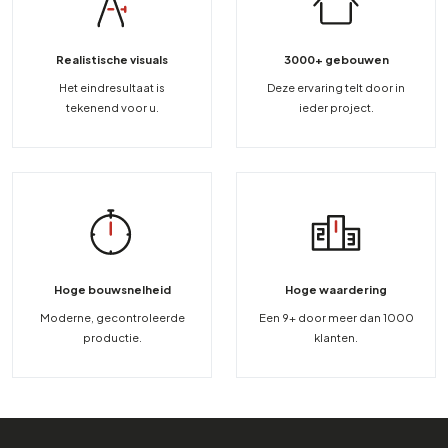
Realistische visuals
3000+ gebouwen
Het eindresultaat is
Deze ervaring telt door in
tekenend voor u.
ieder project.
Hoge bouwsnelheid
Hoge waardering
Moderne, gecontroleerde
Een 9+ door meer dan 1000
productie.
klanten.