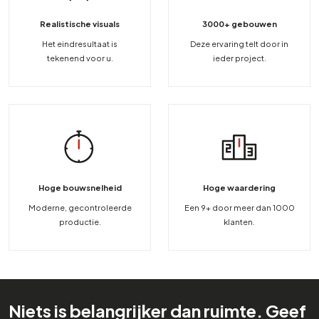
Realistische visuals
3000+ gebouwen
Het eindresultaat is
Deze ervaring telt door in
tekenend voor u.
ieder project.
Hoge bouwsnelheid
Hoge waardering
Moderne, gecontroleerde
Een 9+ door meer dan 1000
productie.
klanten.
Niets is belangrijker dan ruimte. Geef