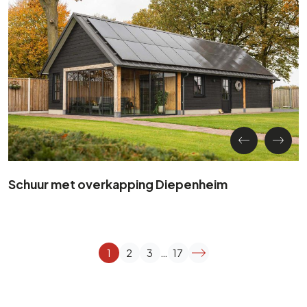
Schuur met overkapping Diepenheim
…
1
2
3
17