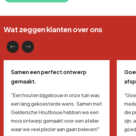
Wat zeggen klanten over ons
Samen een perfect ontwerp
Goe
gemaakt.
afs
"Een houten bijgebouw in onze tuin was
"Goe
een lang gekoesterde wens. Samen met
mede
Geldersche Houtbouw hebben we een
die 
mooi ontwerp gemaakt voor een atelier
zijn,
waar we veel plezier aan gaan beleven!"
goed