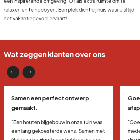
een inspirerende omgeving. Of als extra ruimte om te
relaxen en te hobbyen. Een plek dicht bij huis waar u altijd
het vakantiegevoel ervaart!
Wat zeggen klanten over ons
Samen een perfect ontwerp
Goe
gemaakt.
afs
"Een houten bijgebouw in onze tuin was
"Goe
een lang gekoesterde wens. Samen met
mede
Geldersche Houtbouw hebben we een
die 