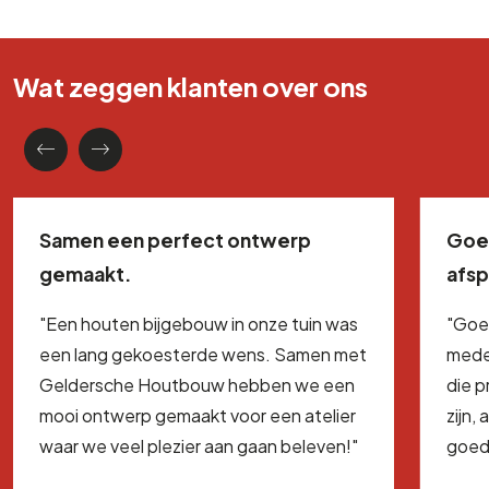
Wat zeggen klanten over ons
Samen een perfect ontwerp
Goe
gemaakt.
afs
"Een houten bijgebouw in onze tuin was
"Goe
een lang gekoesterde wens. Samen met
mede
Geldersche Houtbouw hebben we een
die 
mooi ontwerp gemaakt voor een atelier
zijn,
waar we veel plezier aan gaan beleven!"
goed