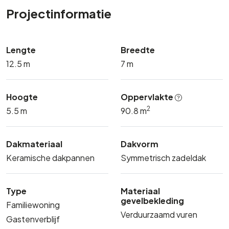
Projectinformatie
Lengte
Breedte
12.5 m
7 m
Hoogte
Oppervlakte
2
5.5 m
90.8 m
Dakmateriaal
Dakvorm
Keramische dakpannen
Symmetrisch zadeldak
Type
Materiaal
gevelbekleding
Familiewoning
Verduurzaamd vuren
Gastenverblijf