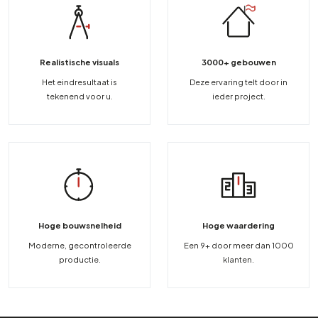
Realistische visuals
3000+ gebouwen
Het eindresultaat is
Deze ervaring telt door in
tekenend voor u.
ieder project.
Hoge bouwsnelheid
Hoge waardering
Moderne, gecontroleerde
Een 9+ door meer dan 1000
productie.
klanten.