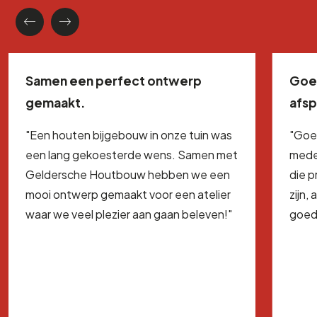
Samen een perfect ontwerp
Goe
gemaakt.
afs
"Een houten bijgebouw in onze tuin was
"Goe
een lang gekoesterde wens. Samen met
mede
Geldersche Houtbouw hebben we een
die 
mooi ontwerp gemaakt voor een atelier
zijn,
waar we veel plezier aan gaan beleven!"
goed