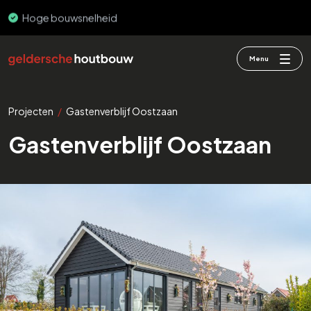
Hoge bouwsnelheid
PEFC & FSC
Menu
Projecten
/
Gastenverblijf Oostzaan
Gastenverblijf Oostzaan