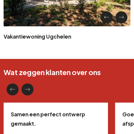
Vakantiewoning Ugchelen
Wat zeggen klanten over ons
Samen een perfect ontwerp
Goe
gemaakt.
afs