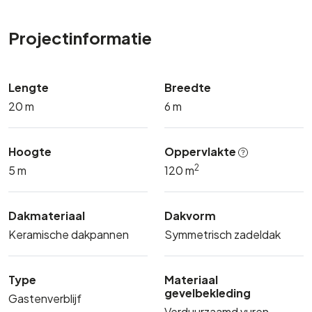
Projectinformatie
Lengte
Breedte
20 m
6 m
Hoogte
Oppervlakte
2
5 m
120 m
Dakmateriaal
Dakvorm
Keramische dakpannen
Symmetrisch zadeldak
Type
Materiaal
gevelbekleding
Gastenverblijf
Verduurzaamd vuren