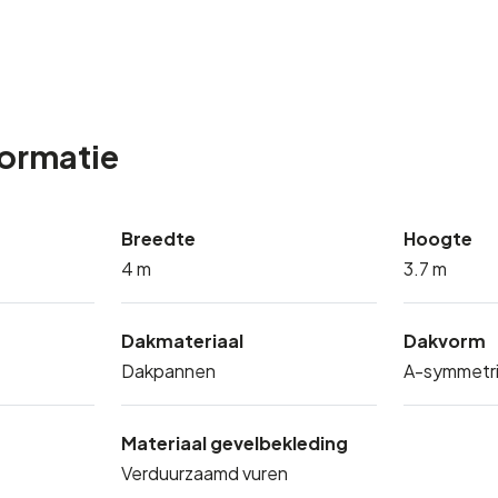
formatie
Breedte
Hoogte
4 m
3.7 m
Dakmateriaal
Dakvorm
Dakpannen
A-symmetri
Materiaal gevelbekleding
Verduurzaamd vuren