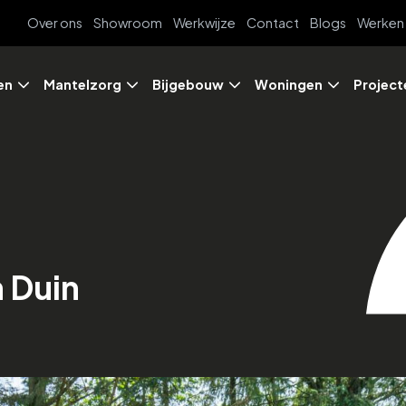
Over ons
Showroom
Werkwijze
Contact
Blogs
Werken 
en
Mantelzorg
Bijgebouw
Woningen
Project
 Duin