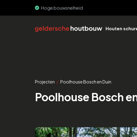
PEFC & FSC
Houten schur
Projecten
/
Poolhouse Bosch en Duin
Poolhouse Bosch en