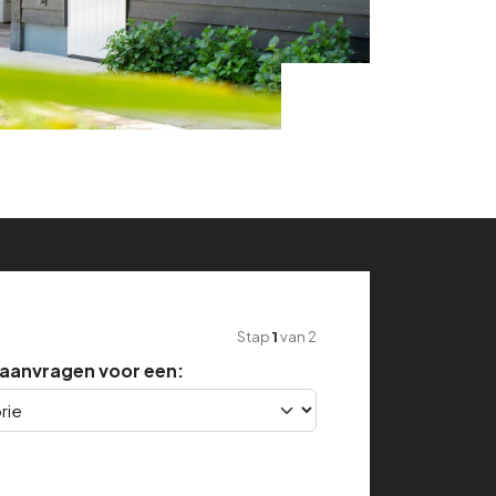
Stap
1
van
2
e aanvragen voor een: