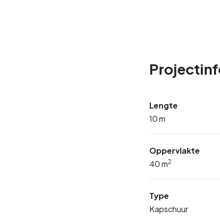
Projectin
Lengte
10 m
Oppervlakte
2
40 m
Type
Kapschuur