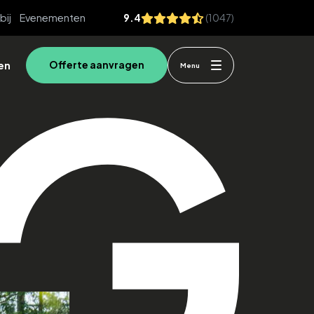
bij
Evenementen
9.4
(1047)
en
Offerte aanvragen
Menu