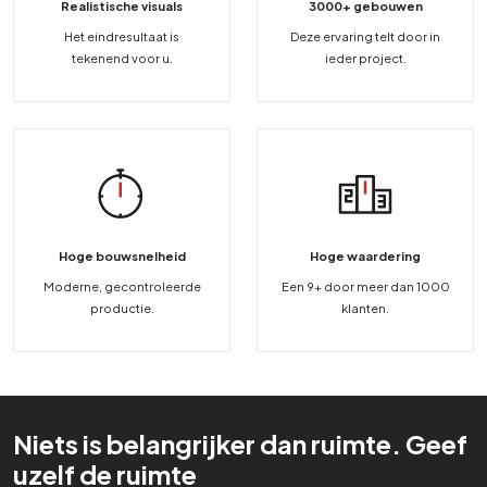
Realistische visuals
3000+ gebouwen
Het eindresultaat is
Deze ervaring telt door in
tekenend voor u.
ieder project.
Hoge bouwsnelheid
Hoge waardering
Moderne, gecontroleerde
Een 9+ door meer dan 1000
productie.
klanten.
Niets is belangrijker dan ruimte. Geef
uzelf de ruimte