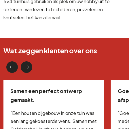
5×4 tuinhuis gebruiken als plek om uw hobby uit te
oefenen. Van lezen tot schilderen, puzzelen en
knutselen, het kan allemaal.
Wat zeggen klanten over ons
Samen een perfect ontwerp
Goe
gemaakt.
afs
"Een houten bijgebouw in onze tuin was
"Goe
een lang gekoesterde wens. Samen met
mede