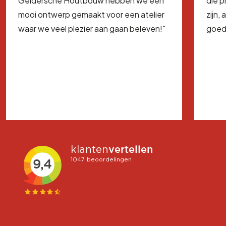
Geldersche Houtbouw hebben we een
die 
mooi ontwerp gemaakt voor een atelier
zijn,
waar we veel plezier aan gaan beleven!"
goed