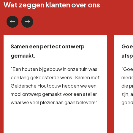
Wat zeggen klanten over ons
Samen een perfect ontwerp
Goe
gemaakt.
afs
"Een houten bijgebouw in onze tuin was
"Goe
een lang gekoesterde wens. Samen met
mede
Geldersche Houtbouw hebben we een
die 
mooi ontwerp gemaakt voor een atelier
zijn,
waar we veel plezier aan gaan beleven!"
goed