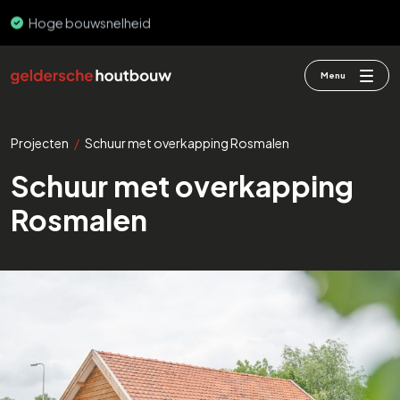
Hoge bouwsnelheid
PEFC & FSC
Menu
Projecten
/
Schuur met overkapping Rosmalen
Schuur met overkapping
Rosmalen