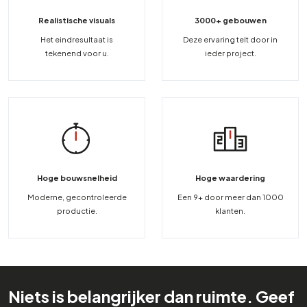
Realistische visuals
3000+ gebouwen
Het eindresultaat is
Deze ervaring telt door in
tekenend voor u.
ieder project.
Hoge bouwsnelheid
Hoge waardering
Moderne, gecontroleerde
Een 9+ door meer dan 1000
productie.
klanten.
Niets is belangrijker dan ruimte. Geef