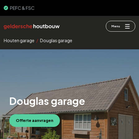
3000+ gebouwen
PEFC & FSC
Menu
Houten garage
/
Douglas garage
Douglas garage
Offerte aanvragen