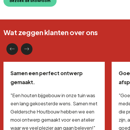
Bezoek de showroom
Wat zeggen klanten over ons
Samen een perfect ontwerp
Goe
gemaakt.
afs
"Een houten bijgebouw in onze tuin was
"Goe
een lang gekoesterde wens. Samen met
mede
Geldersche Houtbouw hebben we een
die 
mooi ontwerp gemaakt voor een atelier
zijn,
waar we veel plezier aan gaan beleven!"
goed