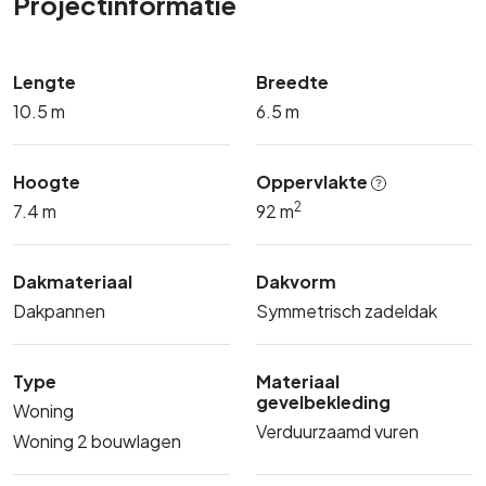
Projectinformatie
Lengte
Breedte
10.5 m
6.5 m
Hoogte
Oppervlakte
2
7.4 m
92 m
Dakmateriaal
Dakvorm
Dakpannen
Symmetrisch zadeldak
Type
Materiaal
gevelbekleding
Woning
Verduurzaamd vuren
Woning 2 bouwlagen