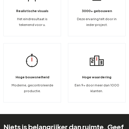
Realistische visuals
3000+ gebouwen
Het eindresultaat is
Deze ervaring telt door in
tekenend voor u.
ieder project.
Hoge bouwsnelheid
Hoge waardering
Moderne, gecontroleerde
Een 9+ door meer dan 1000
productie.
klanten.
Niets is belangrijker dan ruimte. Geef