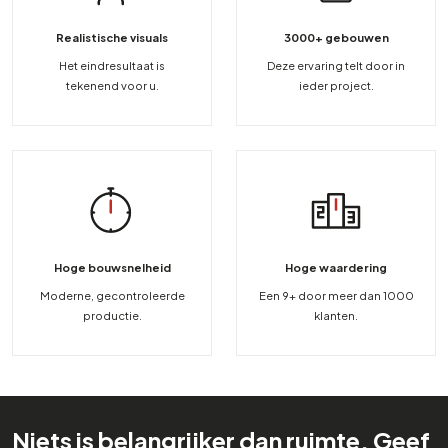
Realistische visuals
3000+ gebouwen
Het eindresultaat is
Deze ervaring telt door in
tekenend voor u.
ieder project.
Hoge bouwsnelheid
Hoge waardering
Moderne, gecontroleerde
Een 9+ door meer dan 1000
productie.
klanten.
Niets is belangrijker dan ruimte. Geef