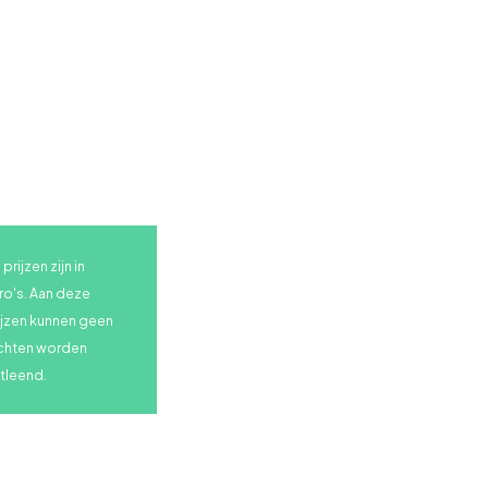
prijzen zijn in
ro's. Aan deze
ijzen kunnen geen
chten worden
tleend.