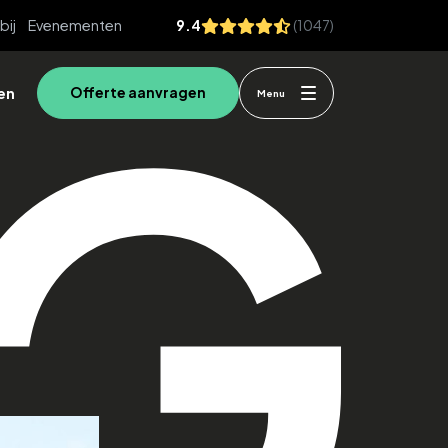
bij
Evenementen
9.4
(1047)
en
Offerte aanvragen
Menu