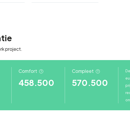
atie
rk project.
Comfort
Compleet
De 
eu
458.500
570.500
pr
re
on