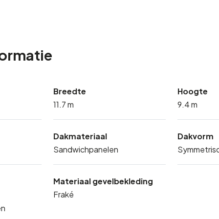
formatie
Breedte
Hoogte
11.7 m
9.4 m
Dakmateriaal
Dakvorm
Sandwichpanelen
Symmetrisc
Materiaal gevelbekleding
Fraké
en