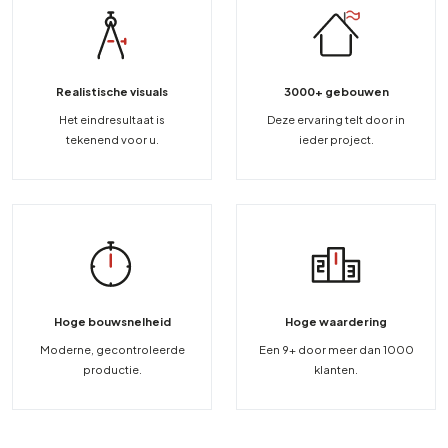
Realistische visuals
3000+ gebouwen
Het eindresultaat is
Deze ervaring telt door in
tekenend voor u.
ieder project.
Hoge bouwsnelheid
Hoge waardering
Moderne, gecontroleerde
Een 9+ door meer dan 1000
productie.
klanten.