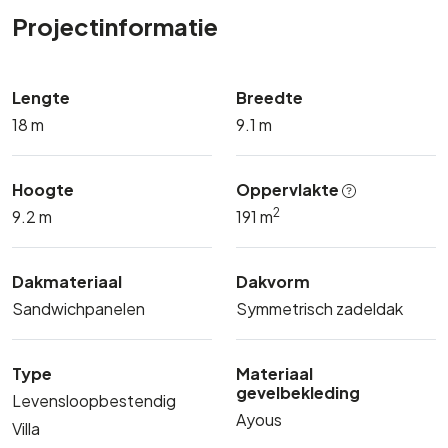
Projectinformatie
Lengte
Breedte
18 m
9.1 m
Hoogte
Oppervlakte
2
9.2 m
191 m
Dakmateriaal
Dakvorm
Sandwichpanelen
Symmetrisch zadeldak
Type
Materiaal
gevelbekleding
Levensloopbestendig
Ayous
Villa