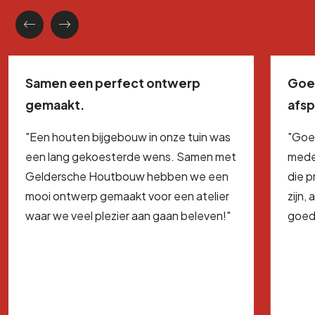
Samen een perfect ontwerp
Goe
gemaakt.
afs
"Een houten bijgebouw in onze tuin was
"Goe
een lang gekoesterde wens. Samen met
mede
Geldersche Houtbouw hebben we een
die 
mooi ontwerp gemaakt voor een atelier
zijn,
waar we veel plezier aan gaan beleven!"
goed