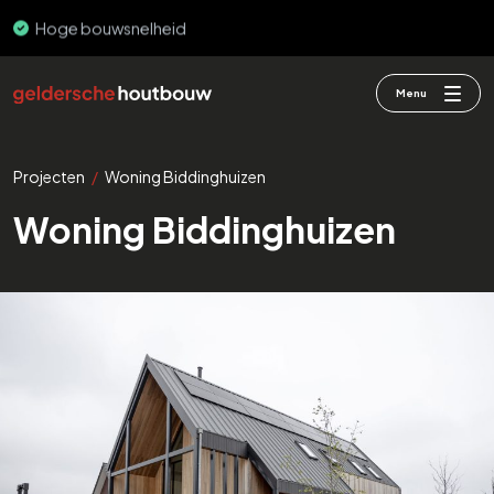
Hoge bouwsnelheid
PEFC & FSC
Menu
Projecten
/
Woning Biddinghuizen
Woning Biddinghuizen