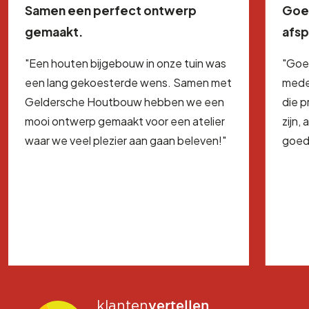
Samen een perfect ontwerp
Goe
gemaakt.
afs
"Een houten bijgebouw in onze tuin was
"Goe
een lang gekoesterde wens. Samen met
mede
Geldersche Houtbouw hebben we een
die 
mooi ontwerp gemaakt voor een atelier
zijn,
waar we veel plezier aan gaan beleven!"
goed