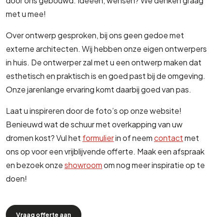
door ons gebouwd. Ideeën, wensen? We denken graag
met u mee!
Over ontwerp gesproken, bij ons geen gedoe met
externe architecten. Wij hebben onze eigen ontwerpers
in huis. De ontwerper zal met u een ontwerp maken dat
esthetisch en praktisch is en goed past bij de omgeving.
Onze jarenlange ervaring komt daarbij goed van pas.
Laat u inspireren door de foto’s op onze website!
Benieuwd wat de schuur met overkapping van uw
dromen kost? Vul het
formulier
in of neem
contact
met
ons op voor een vrijblijvende offerte. Maak een afspraak
en bezoek onze
showroom
om nog meer inspiratie op te
doen!
Vraag offerte aan