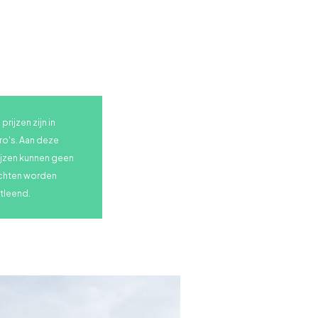
prijzen zijn in
ro's. Aan deze
ijzen kunnen geen
chten worden
tleend.