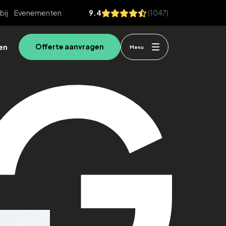
bij
Evenementen
9.4
(1047)
en
Offerte aanvragen
Menu