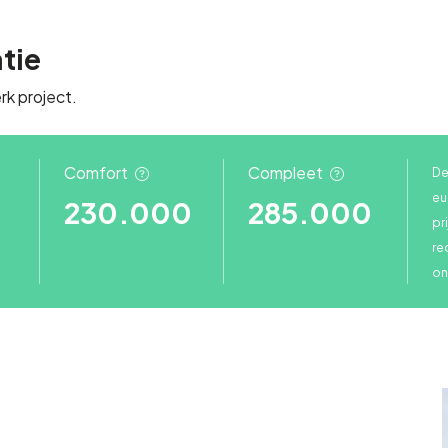
atie
rk project.
Comfort
Compleet
De 
eu
230.000
285.000
pr
re
on