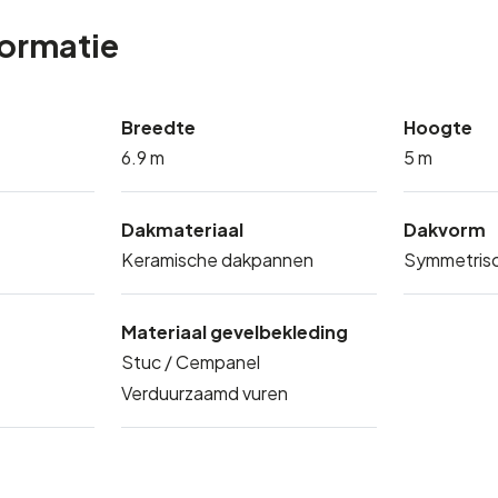
formatie
Breedte
Hoogte
6.9 m
5 m
Dakmateriaal
Dakvorm
Keramische dakpannen
Symmetrisc
Materiaal gevelbekleding
Stuc / Cempanel
Verduurzaamd vuren