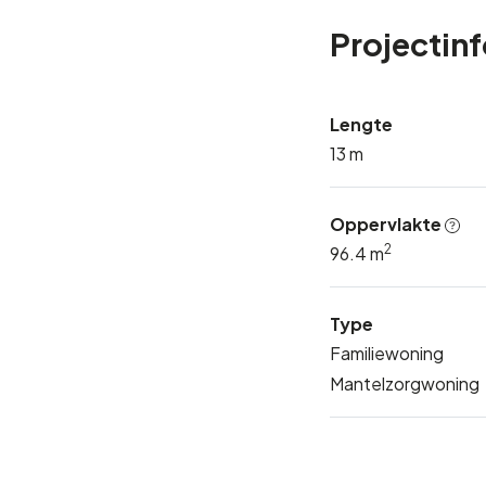
Projectin
Lengte
13 m
Oppervlakte
2
96.4 m
Type
Familiewoning
Mantelzorgwoning