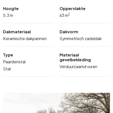
Hoogte
Oppervlakte
2
5.3 m
63 m
Dakmateriaal
Dakvorm
Keramische dakpannen
Symmetrisch zadeldak
Type
Materiaal
gevelbekleding
Paardenstal
Verduurzaamd vuren
Stal