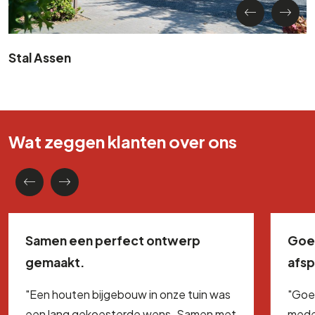
Stal Assen
Wat zeggen klanten over ons
Samen een perfect ontwerp
Goe
gemaakt.
afs
"Een houten bijgebouw in onze tuin was
"Goe
een lang gekoesterde wens. Samen met
mede