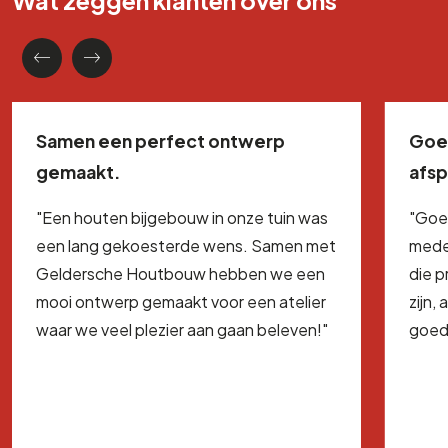
Samen een perfect ontwerp
Goe
gemaakt.
afs
"Een houten bijgebouw in onze tuin was
"Goe
een lang gekoesterde wens. Samen met
mede
Geldersche Houtbouw hebben we een
die 
mooi ontwerp gemaakt voor een atelier
zijn,
waar we veel plezier aan gaan beleven!"
goed