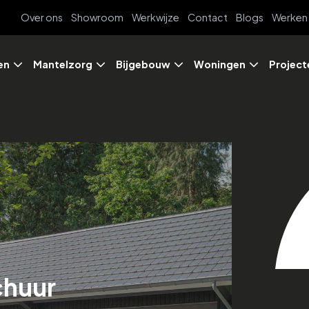
Over ons
Showroom
Werkwijze
Contact
Blogs
Werken 
en
Mantelzorg
Bijgebouw
Woningen
Project
chuur