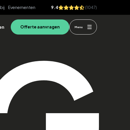
bij
Evenementen
9.4
(1047)
en
Offerte aanvragen
Menu