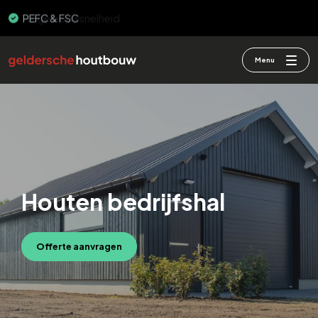
PEFC & FSC
Menu
Houten bedrijfshal
Offerte aanvragen