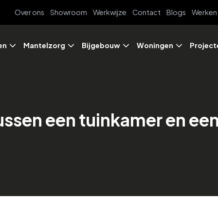
Over ons
Showroom
Werkwijze
Contact
Blogs
Werken 
en
Mantelzorg
Bijgebouw
Woningen
Project
 tussen een tuinkamer en ee