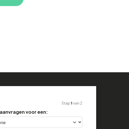
Stap
1
van
2
e aanvragen voor een: