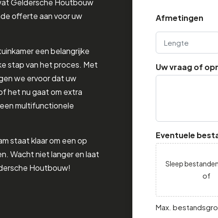
wat Geldersche Houtbouw
nde offerte aan voor uw
Afmetingen
Lengte
tuinkamer een belangrijke
elke stap van het proces. Met
Uw vraag of op
rgen we ervoor dat uw
of het nu gaat om extra
 een multifunctionele
Eventuele best
am staat klaar om een op
n. Wacht niet langer en laat
Sleep bestanden
ldersche Houtbouw!
of
Max. bestandsgro