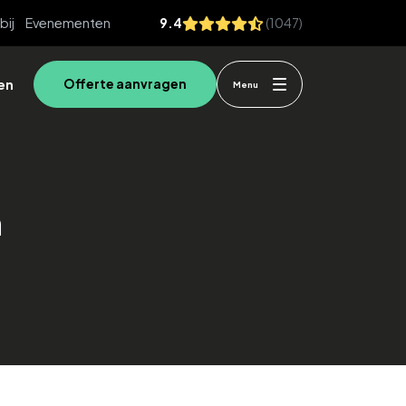
bij
Evenementen
9.4
(1047)
en
Offerte aanvragen
Menu
n