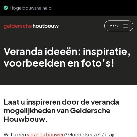
PEFC & FSC
Menu
Veranda ideeën: inspiratie,
voorbeelden en foto’s!
Laat u inspireren door de veranda
mogelijkheden van Geldersche
Houwbouw.
Wilt u een
veranda bouwen
? Goede keuze! Ze zijn