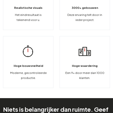
Realistische visuals
3000+ gebouwen
Het eindresultaat is
Deze ervaring telt door in
tekenend voor u.
ieder project.
Hoge bouwsnelheid
Hoge waardering
Moderne, gecontroleerde
Een 9+ door meer dan 1000
productie.
klanten.
Niets is belangrijker dan ruimte. Geef