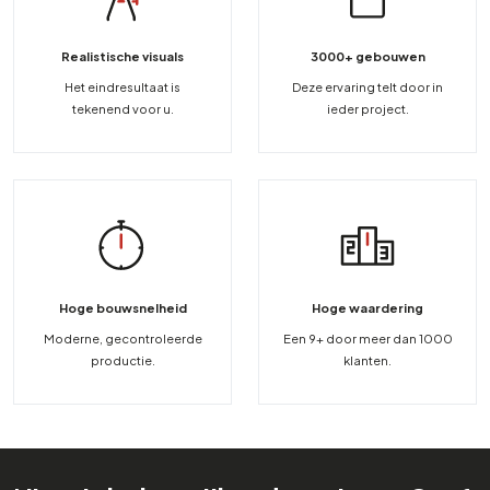
Realistische visuals
3000+ gebouwen
Het eindresultaat is
Deze ervaring telt door in
tekenend voor u.
ieder project.
Hoge bouwsnelheid
Hoge waardering
Moderne, gecontroleerde
Een 9+ door meer dan 1000
productie.
klanten.