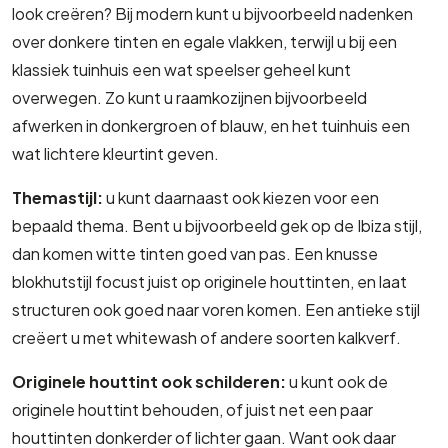
look creëren? Bij modern kunt u bijvoorbeeld nadenken
over donkere tinten en egale vlakken, terwijl u bij een
klassiek tuinhuis een wat speelser geheel kunt
overwegen. Zo kunt u raamkozijnen bijvoorbeeld
afwerken in donkergroen of blauw, en het tuinhuis een
wat lichtere kleurtint geven.
Themastijl:
u kunt daarnaast ook kiezen voor een
bepaald thema. Bent u bijvoorbeeld gek op de Ibiza stijl,
dan komen witte tinten goed van pas. Een knusse
blokhutstijl focust juist op originele houttinten, en laat
structuren ook goed naar voren komen. Een antieke stijl
creëert u met whitewash of andere soorten kalkverf.
Originele houttint ook schilderen:
u kunt ook de
originele houttint behouden, of juist net een paar
houttinten donkerder of lichter gaan. Want ook daar