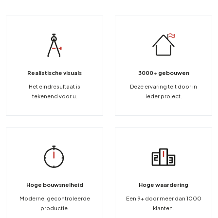
Realistische visuals
3000+ gebouwen
Het eindresultaat is
Deze ervaring telt door in
tekenend voor u.
ieder project.
Hoge bouwsnelheid
Hoge waardering
Moderne, gecontroleerde
Een 9+ door meer dan 1000
productie.
klanten.