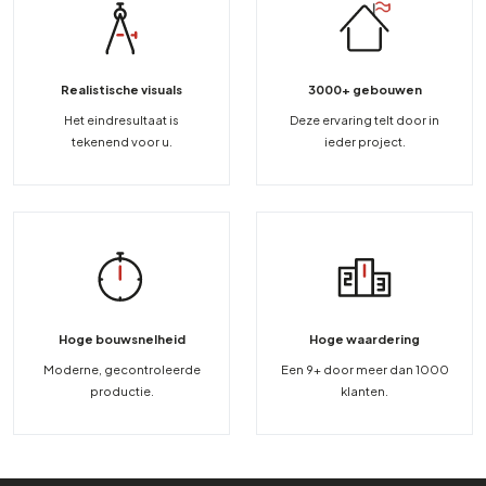
Realistische visuals
3000+ gebouwen
Het eindresultaat is
Deze ervaring telt door in
tekenend voor u.
ieder project.
Hoge bouwsnelheid
Hoge waardering
Moderne, gecontroleerde
Een 9+ door meer dan 1000
productie.
klanten.