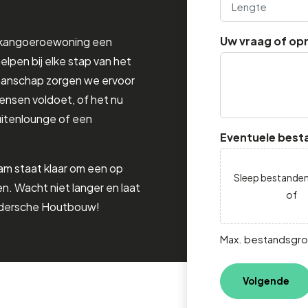
Uw vraag of op
e kangoeroewoning een
helpen bij elke stap van het
kmanschap zorgen we ervoor
nsen voldoet, of het nu
uitenlounge of een
Eventuele best
am staat klaar om een op
Sleep bestanden
n. Wacht niet langer en laat
of
ldersche Houtbouw!
Max. bestandsgro