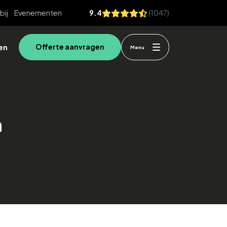
bij
Evenementen
9.4
(1047)
en
Offerte aanvragen
Menu
n