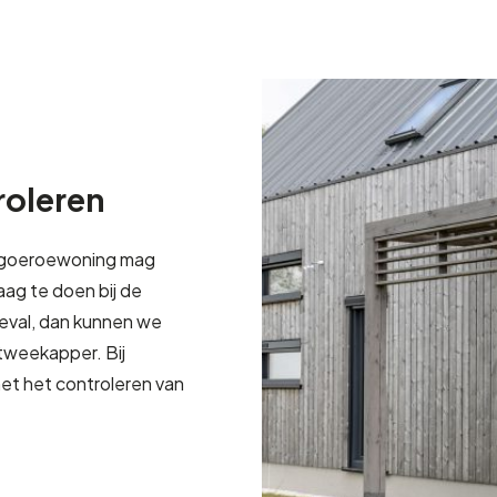
oleren
kangoeroewoning mag
aag te doen bij de
geval, dan kunnen we
tweekapper. Bij
t het controleren van