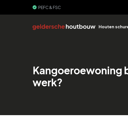
3000+ gebouwen
PEFC & FSC
Houten schur
Kangoeroewoning bo
werk?