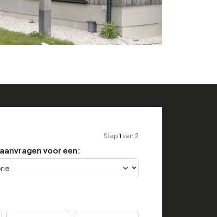
Stap
1
van
2
e aanvragen voor een:
Breedte
Hoogte