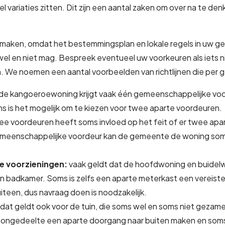
variaties zitten. Dit zijn een aantal zaken om over na te d
lf maken, omdat het bestemmingsplan en lokale regels in uw
l en niet mag. Bespreek eventueel uw voorkeuren als iets 
 We noemen een aantal voorbeelden van richtlijnen die per 
de kangoeroewoning krijgt vaak één gemeenschappelijke voo
 is het mogelijk om te kiezen voor twee aparte voordeuren.
ee voordeuren heeft soms invloed op het feit of er twee a
emeenschappelijke voordeur kan de gemeente de woning som
ge voorzieningen:
vaak geldt dat de hoofdwoning en buidelw
en badkamer. Soms is zelfs een aparte meterkast een vereiste
een, dus navraag doen is noodzakelijk.
dat geldt ook voor de tuin, die soms wel en soms niet geza
ngedeelte een aparte doorgang naar buiten maken en soms m