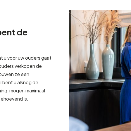
bent de
at u voor uw ouders gaat
 ouders verkopen de
bouwen ze een
l bent u alsnog de
ning, mogen maximaal
ehoevend is.