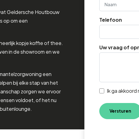
wat Geldersche Houtbouw
Naam
Telefoon
s op om een
erlijk kopje koffie of thee.
Uw vraag of op
ouwen in de showroom en we
e mantelzorgwoning een
elpen bij elke stap van het
Ik ga akkoord
kmanschap zorgen we ervoor
ensen voldoet, of het nu
 buitenlounge.