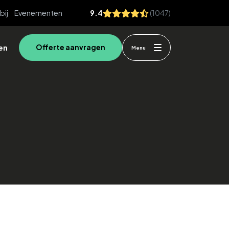
bij
Evenementen
9.4
(1047)
en
Offerte aanvragen
Menu