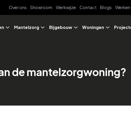
Over ons
Showroom
Werkwijze
Contact
Blogs
Werken 
en
Mantelzorg
Bijgebouw
Woningen
Project
 van de mantelzorgwoning?