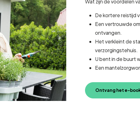
Wat zijn de voordelen 
De kortere reistijd 
Een vertrouwde om
ontvangen.
Het verkleint de st
verzorgingstehuis.
U bent in de buurt 
Een mantelzorgwoni
Ontvang het e-boo