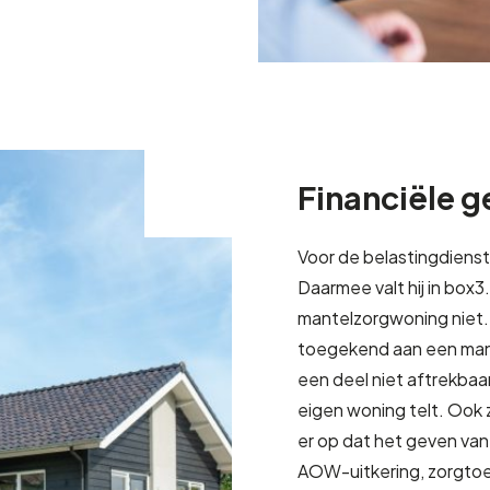
Financiële 
Voor de belastingdiens
Daarmee valt hij in box
mantelzorgwoning nie
toegekend aan een man
een deel niet aftrekba
eigen woning telt. Ook 
er op dat het geven van
AOW-uitkering, zorgtoes