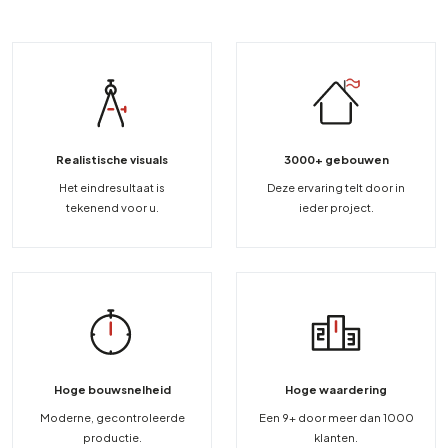
Realistische visuals
3000+ gebouwen
Het eindresultaat is
Deze ervaring telt door in
tekenend voor u.
ieder project.
Hoge bouwsnelheid
Hoge waardering
Moderne, gecontroleerde
Een 9+ door meer dan 1000
productie.
klanten.